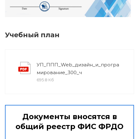
Учебный план
УП_ППП_Web_дизайн_и_програ
мирование_300_ч
695.8 Кб
Документы вносятся в
общий реестр ФИС ФРДО