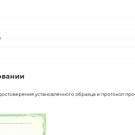
в
овании
удостоверения установленного образца и протокол пр