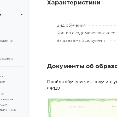
Характеристики
и
Вид обучения
Кол-во академических часо
Выдаваемый документ
редитных
раховых
Документы об образ
ых
Пройдя обучение, вы получите 
дов
ФРДО
ых
а ценных
ющих
иционных