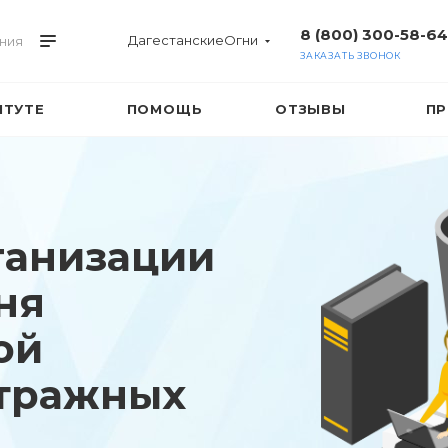
8 (800) 300-58-64
ДагестанскиеОгни
ния
ЗАКАЗАТЬ ЗВОНОК
ИТУТЕ
ПОМОЩЬ
ОТЗЫВЫ
ПР
ганизации
ня
ой
итражных