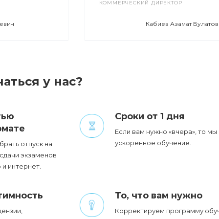
КОММЕРЧЕСКИЙ ДИРЕКТОР
евич
Кабиев Азамат Булатов
аться у нас?
тью
Сроки от 1 дня
рмате
Если вам нужно «вчера», то мы
ускоренное обучение.
брать отпуск на
 сдачи экзаменов
 и интернет.
тимность
То, что вам нужно
ензии,
Корректируем программу обу