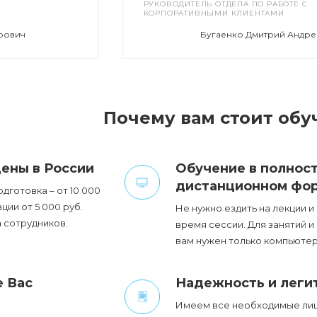
РУКОВОДИТЕЛЬ ОТДЕЛА ПО РАБОТЕ С
КОРПОРАТИВНЫМИ КЛИЕНТАМИ
рович
Бугаенко Дмитрий Андре
Почему вам стоит обуч
ены в России
Обучение в полнос
дистанционном фо
готовка – от 10 000
ии от 5 000 руб.
Не нужно ездить на лекции и 
 сотрудников.
время сессии. Для занятий и
вам нужен только компьютер
 Вас
Надежность и леги
Имеем все необходимые лиц