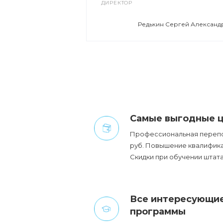
ГО ОТДЕЛА
ДИРЕКТОР
евна
Редькин Сергей Александ
Cамые выгодные ц
Профессиональная перепод
руб. Повышение квалификац
Cкидки при обучении штата
Все интересующие
программы