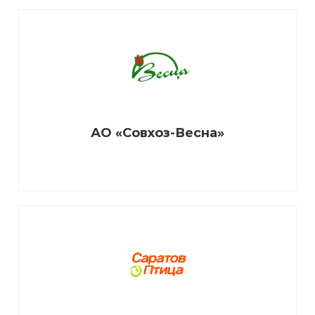
АО «Совхоз-Весна»