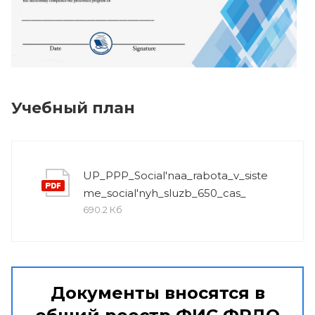
Учебный план
UP_PPP_Social'naa_rabota_v_siste
me_social'nyh_sluzb_650_cas_
690.2 Кб
Документы вносятся в