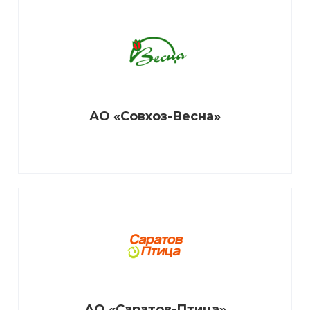
АО «Совхоз-Весна»
АО «Саратов-Птица»