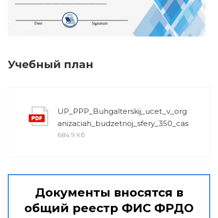
Учебный план
UP_PPP_Buhgalterskij_ucet_v_org
anizaciah_budzetnoj_sfery_350_cas
684.9 Кб
Документы вносятся в
общий реестр ФИС ФРДО