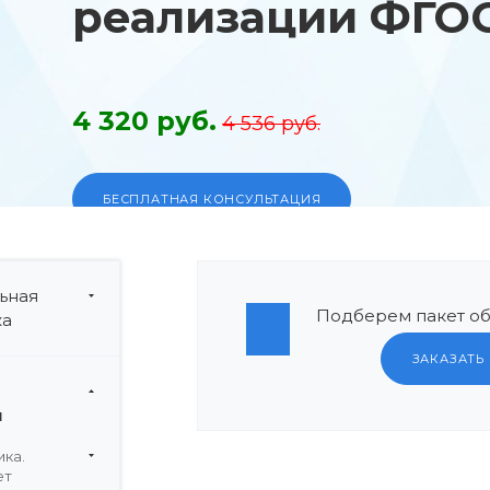
реализации ФГОС
4 320 руб.
4 536 руб.
БЕСПЛАТНАЯ КОНСУЛЬТАЦИЯ
ьная
Подберем пакет об
ка
ЗАКАЗАТЬ
и
ка.
ет