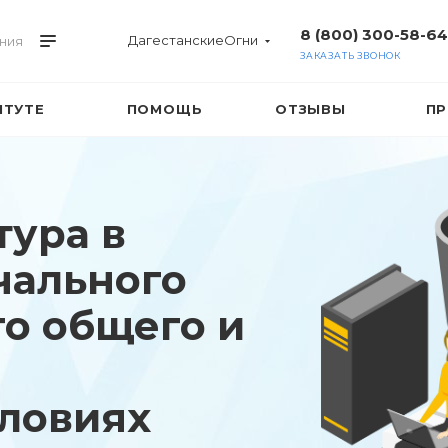
8 (800) 300-58-64
ДагестанскиеОгни
ния
ЗАКАЗАТЬ ЗВОНОК
ИТУТЕ
ПОМОЩЬ
ОТЗЫВЫ
ПР
тура в
чального
го общего и
словиях