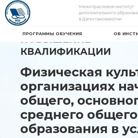
Межотраслевой институт
дополнительного образова
в Дагестанскиеогни
ПРОГРАММЫ ОБУЧЕНИЯ
ОБ ИНСТ
ПОВЫШЕНИЕ
КВАЛИФИКАЦИИ
Физическая куль
организациях на
общего, основно
среднего общего
образования в у