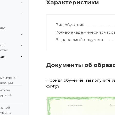
Характеристики
Вид обучения
аво
Кол-во академических часо
Выдаваемый документ
жи,
ство
кая
Документы об образ
ультурно-
Пройдя обучение, вы получите 
низаций
ФРДО
тивной
уры - 4
тивной
уры - 2