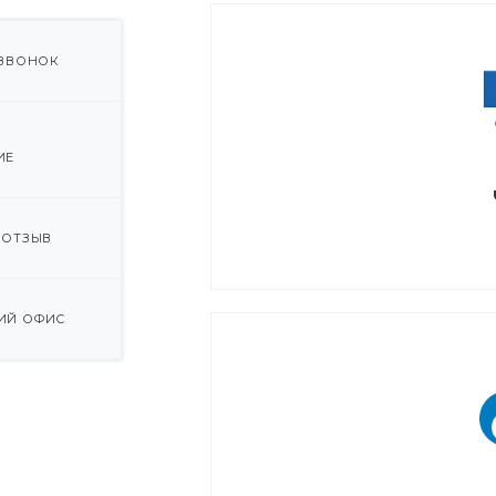
 ЗВОНОК
ИЕ
 ОТЗЫВ
ИЙ ОФИС