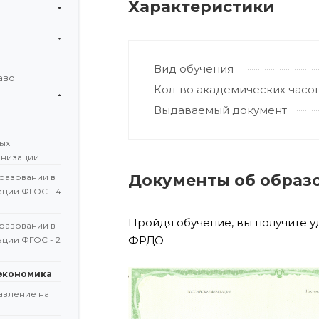
Характеристики
Вид обучения
аво
Кол-во академических часо
Выдаваемый документ
ых
анизации
Документы об образ
разовании в
ации ФГОС - 4
Пройдя обучение, вы получите 
разовании в
ФРДО
ции ФГОС - 2
экономика
авление на