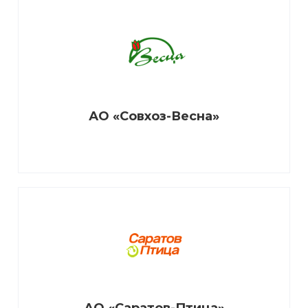
АО «Совхоз-Весна»