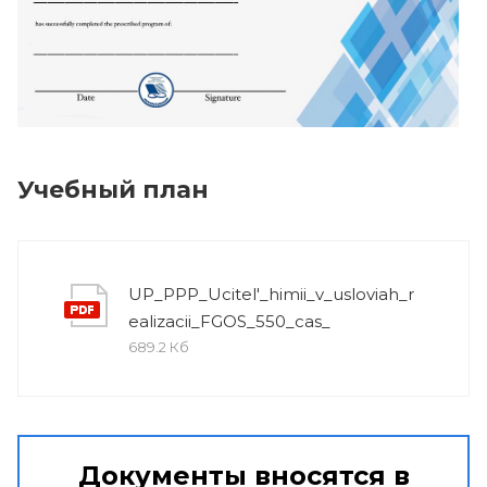
Учебный план
UP_PPP_Ucitel'_himii_v_usloviah_r
ealizacii_FGOS_550_cas_
689.2 Кб
Документы вносятся в