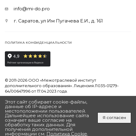
info@mi-do.pro
г. Саратов, ул Им Пугачева Е.И., д. 161
ПОЛИТИКА КОНФИДЕНЦИАЛЬНОСТИ
© 2011-2026 ООО «Межотраслевой институт
дополнительного образования». Лицензия Л035-01279-
64/00647996 от 17.04.2023 года.
Этот сайт собирает cookie-файлы,
Продолжая использовать наш сайт, вы даете согласие на
данные об IP-адресе и
обработку файлов Cookies и других пользовательских
местоположении пользователей.
данных, в соответствии с
Политикой на обработку
Дальнейшее использование сайта
Я согласен
персональных данных
означает ваше согласие на
обработку таких данных. Для
ПОЛУЧИТЬ ПОДАРОК
получения дополнительной
Разработан в Агентстве Андрея Полушина
«ДЛЯ ВАС ПОДАРОК ОТ ИНСТИТУТА»
информации см.
Политика Cookie
.