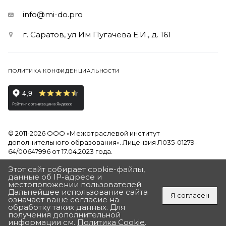
info@mi-do.pro
г. Саратов, ул Им Пугачева Е.И., д. 161
ПОЛИТИКА КОНФИДЕНЦИАЛЬНОСТИ
© 2011-2026 ООО «Межотраслевой институт
дополнительного образования». Лицензия Л035-01279-
64/00647996 от 17.04.2023 года.
Этот сайт собирает cookie-файлы,
Продолжая использовать наш сайт, вы даете согласие на
данные об IP-адресе и
обработку файлов Cookies и других пользовательских
местоположении пользователей.
данных, в соответствии с
Политикой на обработку
Дальнейшее использование сайта
Я согласен
персональных данных
означает ваше согласие на
обработку таких данных. Для
ПОЛУЧИТЬ ПОДАРОК
получения дополнительной
Разработан в Агентстве Андрея Полушина
«ДЛЯ ВАС ПОДАРОК ОТ ИНСТИТУТА»
информации см.
Политика Cookie
.