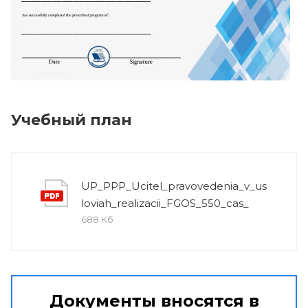
Учебный план
UP_PPP_Ucitel_pravovedenia_v_us
loviah_realizacii_FGOS_550_cas_
688 Кб
Документы вносятся в